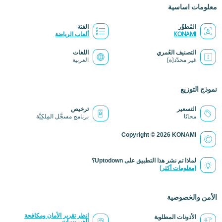
معلومات اساسية
المُطوِّر
الفئة
KONAMI
ألعاب الرياضة
التصنيف العُمري
اللغات
غير محدّد(ة)
العربية
نموذج التوزيع
التسعير
ترخيص
مجانًا
برنامج مسجَّل المِلكِيَّة
Copyright © 2026 KONAMI
لماذا تم نشر هذا التطبيق على Uptodown؟
(معلومات أكثر)
الأمن والخصوصية
انظر تقرير الأمان ومكافحة
الأذونات المطلوبة
الفيروسات