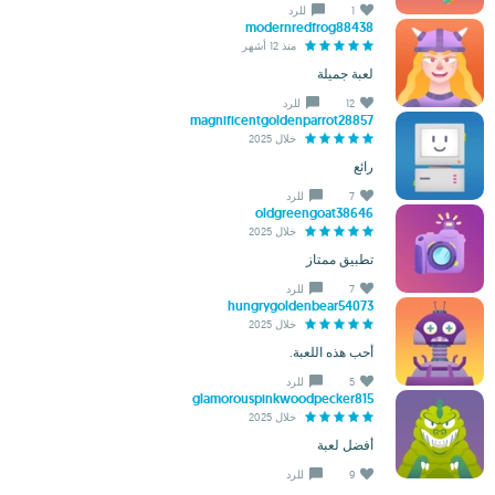
1
للرد
modernredfrog88438
منذ 12 أشهر
لعبة جميلة
12
للرد
magnificentgoldenparrot28857
خلال 2025
رائع
7
للرد
oldgreengoat38646
خلال 2025
تطبيق ممتاز
7
للرد
hungrygoldenbear54073
خلال 2025
أحب هذه اللعبة.
5
للرد
glamorouspinkwoodpecker815
خلال 2025
أفضل لعبة
9
للرد