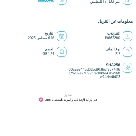
غير قابل(ة) للتطبيق
معلومات عن التنزيل
التنزيلات
التاريخ
19663280
18 أغسطس 2023
نوع الملف
الحجم
1.24 GB
ZIP
SHA256
00caae44cd02bd9136d19c774f6
275287e73099c1ad189e47ba568
e94dedb013
الإشهار
قم بإزالة الإعلانات والمزيد باستخدام Turbo