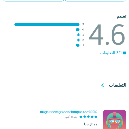
تقييم
4.6
5
4
3
2
1
321 التعليقات
التعليقات
magnificentgoldenchimpanzee96516
منذ 8 أشهر
ممتاز جدآ