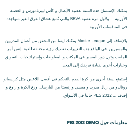
يمكنك الإستمتاع هذه السنة بعصبة الأبطال و كأس ليبرتادورس و العصبة
الأوربية ... ولأول مرة عصبة BBVA والتي تُمتع عشاق الفرق الغير متواجدة
في المنافسات الأوربية.
بالإضافة إلى Master League يمكنك ايضا من التحقق من أعمال المدربين
والمسيرين. في الواقع هذه التغييرات تعطيك رؤية مختلفة للعبة. إنس أمر
الملعب وتول دور المسير في المكتب و المفاوضات وإستراتيجيات التسويق
وخيارات أخرى لقيادة فريقك إلى المجد.
إستمتع بسنة أخرى من كرة القدم بالتحكم في أفضل اللاعبين مثل كريسيانو
رونالدو من ريال مدريد و ميسي و إنيستا من البارصا... وزع الكرة و راوغ و
إقدف ... PES 2012 حاليا في الأسواق.
معلومات حول PES 2012 DEMO