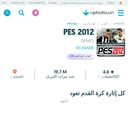
CAPCUT
روبوتات الدردشة المدعومة بالذكاء الاصطناعي
MANUS
MALWAREBYTES
MANGA APPS
ANKI
WINDOWS
/
الألعاب
/
ألعاب الرياضة
/
PES 2012
PES 2012
DEMO
KONAMI
ألعاب كرة القدم
#2
19.7 M
4.6
عدد مرات التنزيل
321
التعليقات
الحماية
كل إثارة كرة القدم تعود
الإشهار