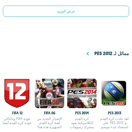
عرض المزيد
مماثل لـ PES 2012
FIFA 12
FIFA 06
PES 2014
PES 2013
لقد عادت كرة القدم
كرة القدم
الإصدار الجديد من
عودة FIFA وبالتالي
و 'PES 2013' على
الكلاسيكية تعود
لعبة كرة القدم
عودة كرة القدم أيضا
استعداد لبدء موسم
بمحرك رسومات
الشهيرة هذه هنا!
جديد
جديد