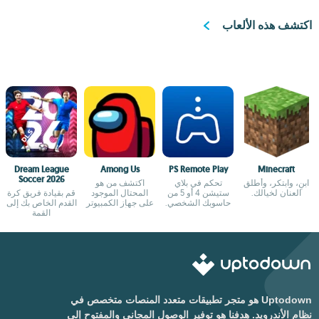
اكتشف هذه الألعاب
Dream League
Among Us
PS Remote Play
Minecraft
Soccer 2026
ابنِ، وابتكر، وأطلق
تحكم في بلاي
اكتشف من هو
العنان لخيالك.
ستيشن 4 أو 5 من
المحتال الموجود
قم بقيادة فريق كرة
حاسوبك الشخصي.
على جهاز الكمبيوتر
القدم الخاص بك إلى
أيضًا
القمة
Uptodown هو متجر تطبيقات متعدد المنصات متخصص في
نظام الأندرويد. هدفنا هو توفير الوصول المجاني والمفتوح إلى