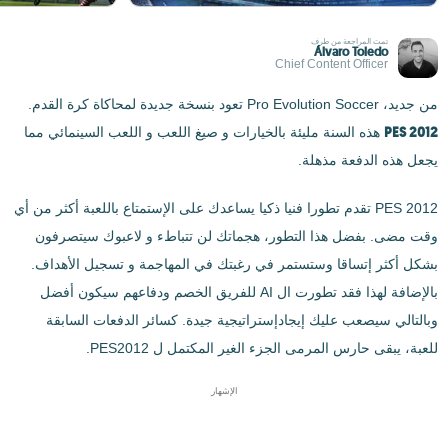
تمت المراجعة من طرف
Álvaro Toledo
Chief Content Officer
من جديد، Pro Evolution Soccer تعود بنسخة جديدة لمحاكاة كرة القدم.
PES 2012
هذه السنة مليئة بالخيارات و صيغ اللعب و اللعب السينمائي مما
يجعل هذه الدفعة مذهلة.
PES 2012 تقدم تطورا فنيا ذكيا يساعدك على الإستمتاع باللعبة أكثر من أي
وقت مضى. بفضل هذا التطور، هجماتك لن تتباطء و لاعبوك سيتصرفون
بشكل أكثر إتساقا وستستمر في رغبتك في المهاجمة و تسجيل الأهداف.
بالإضافة لهذا فقد تطورت ال AI للفريق الخصم ودفاعهم سيكون أفضل
وبالتالي سيصعب عليك إيجادإستراتيجية جيدة. كسائر الدفعات السابقة
للعبة، يبقى حارس المرمى الجزء الغير المكتمل ل PES2012.
الإشهار